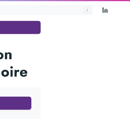
LinkedIn
on
oire