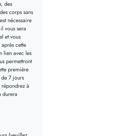
e, des
 des corps sans
 est nécessaire
 il vous sera
l et vous
 après cette
n lien avec les
us permettront
ette première
 de 7 jours
s répondrez à
n durera
rs (veuillez