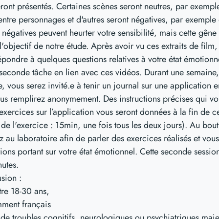
eront présentés. Certaines scènes seront neutres, par exempl
entre personnages et d'autres seront négatives, par exemple
 négatives peuvent heurter votre sensibilité, mais cette gêne
l'objectif de notre étude. Après avoir vu ces extraits de film,
ondre à quelques questions relatives à votre état émotionne
 seconde tâche en lien avec ces vidéos. Durant une semaine,
, vous serez invité.e à tenir un journal sur une application e
us remplirez anonymement. Des instructions précises qui vo
 exercices sur l’application vous seront données à la fin de c
de l'exercice : 15min, une fois tous les deux jours). Au bout
z au laboratoire afin de parler des exercices réalisés et vou
ions portant sur votre état émotionnel. Cette seconde sessio
utes.
usion :
tre 18-30 ans,
mment français
 de troubles cognitifs, neurologiques ou psychiatriques majeu