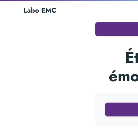
Labo EMC
É
émo