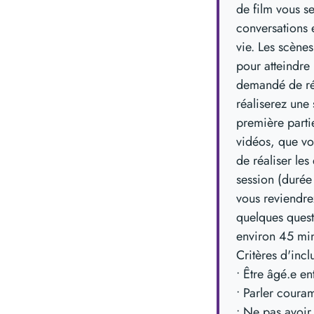
de film vous s
conversations 
vie. Les scènes
pour atteindre 
demandé de rép
réaliserez une
première partie
vidéos, que vo
de réaliser les
session (durée 
vous reviendre
quelques quest
environ 45 min
Critères d'incl
• Être âgé.e en
• Parler coura
• Ne pas avoir