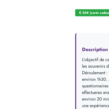
20€ (carte cadea
Bâtiment C, Camp
Description 
L'objectif de 
les souvenirs 
Déroulement : 
environ 1h30. 
questionnaires
effectuerez en
environ 20 min
une expérience