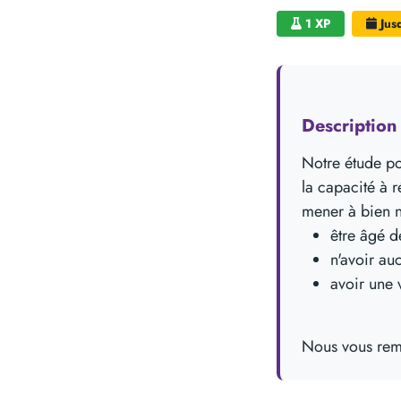
1 XP
Jus
Description 
Notre étude por
la capacité à 
mener à bien no
être âgé d
n'avoir au
avoir une 
Nous vous reme