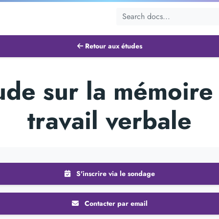
Retour aux études
ude sur la mémoire
travail verbale
S'inscrire via le sondage
Contacter par email