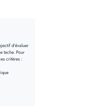
lpes, Bron
jectif d'évaluer
e tache. Pour
es critères :
rique